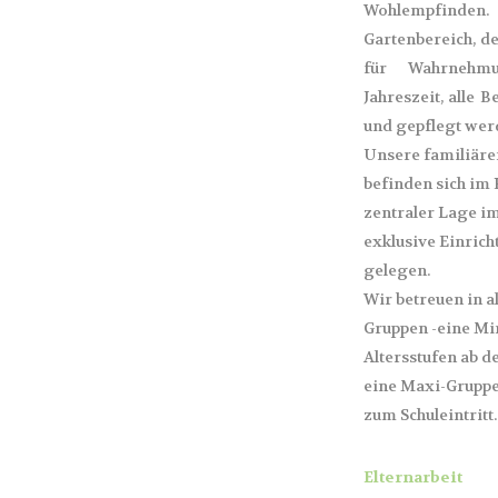
Wohlempfinden.
Gartenbereich, d
für Wahrnehmun
Jahreszeit, alle 
und gepflegt wer
Unsere familiäre
befinden sich im
zentraler Lage i
exklusive Einric
gelegen.
Wir betreuen in a
Gruppen -eine Mi
Altersstufen ab d
eine Maxi-Gruppe
zum Schuleintritt.
Elternarbeit