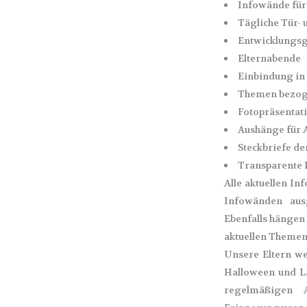
Infowände für
Tägliche Tür-
Entwicklungs
Elternabende
Einbindung in 
Themen bezoge
Fotopräsentati
Aushänge für A
Steckbriefe de
Transparente 
Alle aktuellen I
Infowänden aus
Ebenfalls hängen 
aktuellen Themen
Unsere Eltern we
Halloween und L
regelmäßigen A