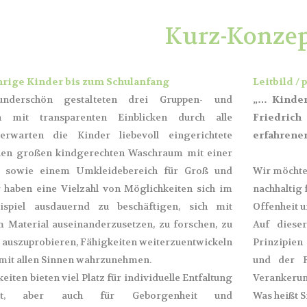
Kurz-Konze
ährige Kinder bis zum Schulanfang
Leitbild / 
nderschön gestalteten drei Gruppen- und
„… Kinder
n mit transparenten Einblicken durch alle
Friedrich 
erwarten die Kinder liebevoll eingerichtete
erfahrener
inen großen kindgerechten Waschraum mit einer
 sowie einem Umkleidebereich für Groß und
Wir möchte
r haben eine Vielzahl von Möglichkeiten sich im
nachhaltig
ispiel ausdauernd zu beschäftigen, sich mit
Offenheit u
m Material auseinanderzusetzen, zu forschen, zu
Auf diese
 auszuprobieren, Fähigkeiten weiterzuentwickeln
Prinzipien
mit allen Sinnen wahrzunehmen.
und der F
iten bieten viel Platz für individuelle Entfaltung
Verankerun
tät, aber auch für Geborgenheit und
Was heißt S