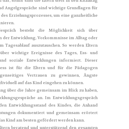
ar, somit sind die Eltern stets in den Kitaaltag
 und Angelgespräche sind wichtige Grundlagen für
 des Erziehungsprozesses, um eine ganzheitliche
inieren.
espräch besteht die Möglichkeit sich über
n der Entwicklung, Vorkommnisse im Alltag oder
m Tagesablauf auszutauschen. So werden Eltern
ber wichtige Ereignisse des Tages, Ess- und
 und soziale Entwicklungen informiert. Dieser
ess ist für die Eltern und für die Pädagogen
genseitiges Vertrauen zu gewinnen, Ängste
ividuell auf das Kind eingehen zu können.
ng über die Jahre gemeinsam im Blick zu haben,
icklungsgespräche an. Im Entwicklungsgespräch
 den Entwicklungsstand des Kindes, die Anhand
chtungen dokumentiert und gemeinsam erörtert
 das Kind am besten gefördert werden kann.
ltern beratend und unterstützend den gesamten