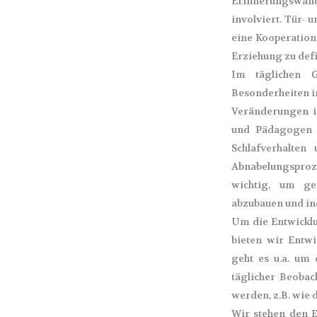
Erinnerungswand d
involviert. Tür-
eine Kooperation
Erziehung zu def
Im täglichen G
Besonderheiten i
Veränderungen i
und Pädagogen ü
Schlafverhalten
Abnabelungsproz
wichtig, um ge
abzubauen und ind
Um die Entwicklu
bieten wir Entw
geht es u.a. um
täglicher Beoba
werden, z.B. wie
Wir stehen den E