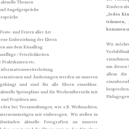
 aktuelle Themen
Kindern als
 und Angelgespräche
„Jedes Kin
gespräche
träumen, 
kommen un
Feste- und Feiern aller Art
ne Einbeziehung der Eltern
Wir möcht
on aus dem Kitaalltag
Vorbildfun
usflüge / Feierlichkeiten
einnehmen.
r Praktikanten etc.
um diesen 
Informationsweiterleitung
allem die
nformationen und Änderungen werden an unseren
einzubezi
gehängt und sind für alle Eltern einsehbar.
besprechen
aktuelle Speisepläne und die Wochenübersicht mit
Pädagogen
 und Projekten aus.
rden bei Veranstaltungen, wie z.B. Weihnachten,
aternenumzügen mit einbezogen. Wir stellen in
bständen aktuelle Fotografien an unserer