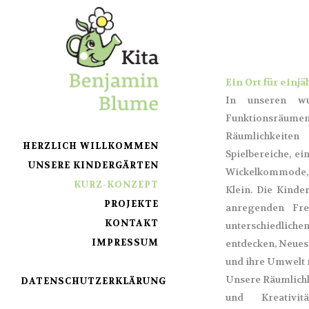
Ein Ort für einj
In unseren wu
Funktionsräume
Räumlichkeiten 
HERZLICH WILLKOMMEN
Spielbereiche, e
UNSERE KINDERGÄRTEN
Wickelkommode,
KURZ-KONZEPT
Klein. Die Kinde
PROJEKTE
anregenden Fre
KONTAKT
unterschiedliche
IMPRESSUM
entdecken, Neues
und ihre Umwelt 
Unsere Räumlichke
DATENSCHUTZERKLÄRUNG
und Kreativi