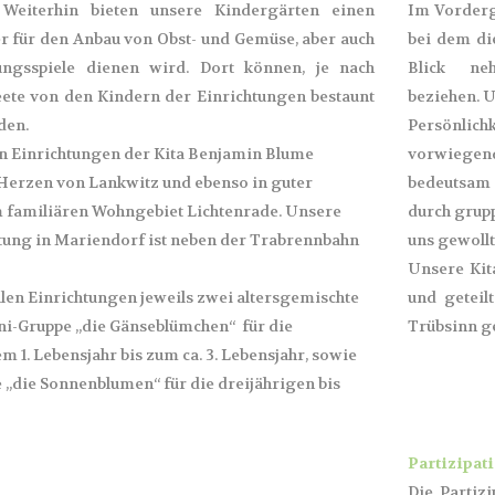
 Weiterhin bieten unsere Kindergärten einen
Im Vorderg
er für den Anbau von Obst- und Gemüse, aber auch
bei dem di
gsspiele dienen wird. Dort können, je nach
Blick ne
Beete von den Kindern der Einrichtungen bestaunt
beziehen. U
den.
Persönlich
n Einrichtungen der Kita Benjamin Blume
vorwiegend 
 Herzen von Lankwitz und ebenso in guter
bedeutsam 
m familiären Wohngebiet Lichtenrade. Unsere
durch grup
htung in Mariendorf ist neben der Trabrennbahn
uns gewollt 
Unsere Kita
llen Einrichtungen jeweils zwei altersgemischte
und geteil
ni-Gruppe „die Gänseblümchen“ für die
Trübsinn g
em 1. Lebensjahr bis zum ca. 3. Lebensjahr, sowie
 „die Sonnenblumen“ für die dreijährigen bis
Partizipat
Die Partiz