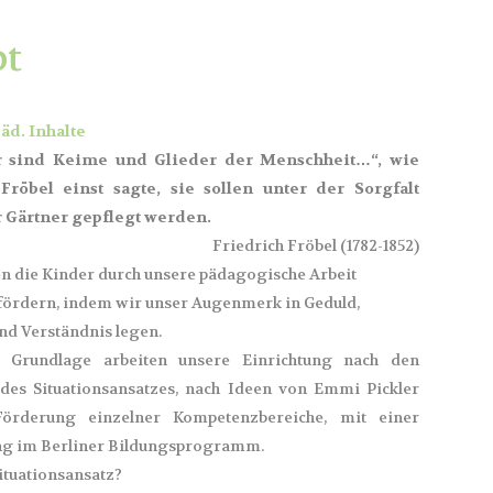
pt
päd. Inhalte
 sind Keime und Glieder der Menschheit…“, wie
Fröbel einst sagte, sie sollen unter der Sorgfalt
 Gärtner gepflegt werden.
Friedrich Fröbel (1782-1852)
n die Kinder durch unsere pädagogische Arbeit
 fördern, indem wir unser Augenmerk in Geduld,
nd Verständnis legen.
r Grundlage arbeiten unsere Einrichtung nach den
 des Situationsansatzes, nach Ideen von Emmi Pickler
örderung einzelner Kompetenzbereiche, mit einer
g im Berliner Bildungsprogramm.
ituationsansatz?